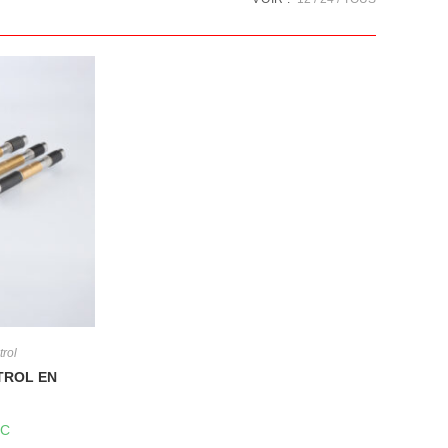
rol
TROL EN
TC