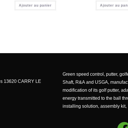
Ajouter au panier
Ajouter au pan
Green speed control, putter, golf
ines 13620 CARRY LE
Shaft, R&A and USGA, manufactur
modification of its golf putter, a
energy transmitted to the ball thr
installing solution, assembly kit,