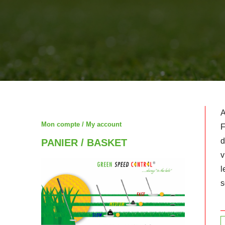
A
Mon compte / My account
F
d
PANIER / BASKET
v
l
s